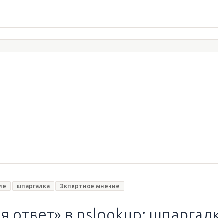
ие
шпаргалка
Экпертное мнение
ответ» в nslookup: шпаргалка