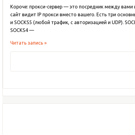
Короче: прокси-сервер — это посредник между вами 
сайт видит IP прокси вместо вашего. Есть три основн
и SOCKS5 (любой трафик, с авторизацией и UDP). S
SOCKS4 —
SOCKS4,
Читать запись »
SOCKS5
и
HTTP
прокси:
отличия,
достоинства
и
недостатки