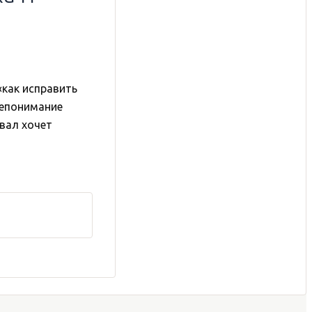
«как исправить
 непонимание
овал хочет