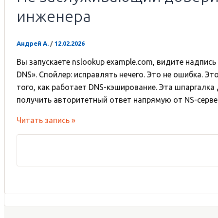
инженера
Андрей А.
/
12.02.2026
Вы запускаете nslookup example.com, видите надпись
DNS». Спойлер: исправлять нечего. Это не ошибка. Эт
того, как работает DNS-кэширование. Эта шпаргалка д
получить авторитетный ответ напрямую от NS-серве
Не
Читать запись »
заслуживающий
доверия
ответ»
в
nslookup:
шпаргалка
IT-