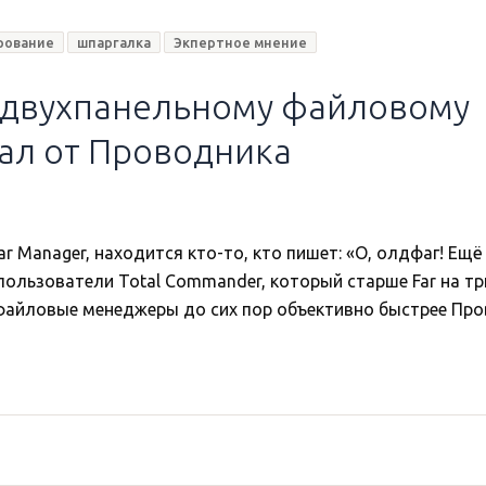
рование
шпаргалка
Экпертное мнение
о двухпанельному файловому
тал от Проводника
r Manager, находится кто-то, кто пишет: «О, олдфаг! Ещё
ользователи Total Commander, который старше Far на три
ые файловые менеджеры до сих пор объективно быстрее Пр