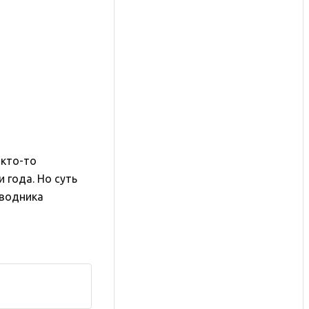
 кто-то
 года. Но суть
оводника