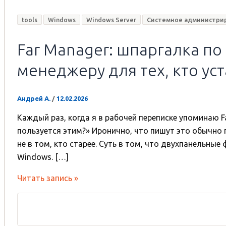
tools
Windows
Windows Server
Системное администри
Far Manager: шпаргалка п
менеджеру для тех, кто ус
Андрей А.
/
12.02.2026
Каждый раз, когда я в рабочей переписке упоминаю Fa
пользуется этим?» Иронично, что пишут это обычно п
не в том, кто старее. Суть в том, что двухпанельн
Windows. […]
Far
Читать запись »
Manager:
шпаргалка
по