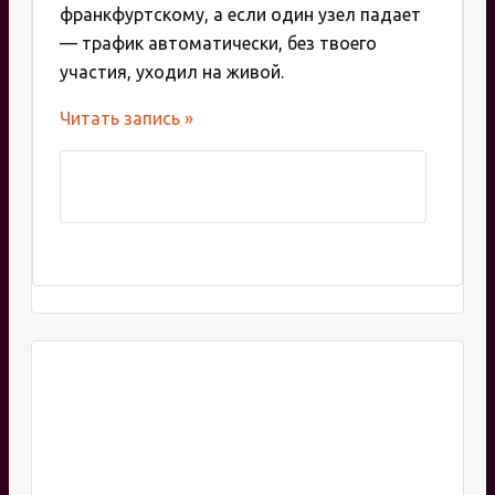
франкфуртскому, а если один узел падает
— трафик автоматически, без твоего
участия, уходил на живой.
BGP
Читать запись »
over
WireGuard:
строим
отказоустойчивый
Anycast
за
30
минут