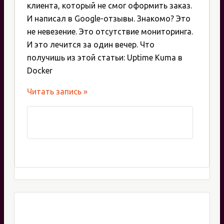
клиента, который не смог оформить заказ.
И написал в Google-отзывы. Знакомо? Это
не невезение. Это отсутствие мониторинга.
И это лечится за один вечер. Что
получишь из этой статьи: Uptime Kuma в
Docker
Установка
Читать запись »
и
настройка
Uptime
Kuma:
self-
hosted
мониторинг
сайтов
за
5