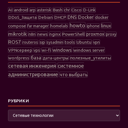
AI
android
Bash
Cisco
arp
asterisk
chr
D-Link
DNS
Docker
DDoS_Защита
Debian
DHCP
docker
howto
linux
compose
homelab
far manager
iphone
mikrotik
PowerShell
proxmox
n8n
news
nginx
proxy
ROS7
sip
tools
Ubuntu
vpn
routeros
sysadmin
windows
windows server
VPNсервер
wi-fi
vps
база
wordpress
полезные_утилиты
дата-центры
сетевая инженерия
системное
администрирование
что выбрать
РУБРИКИ
Рубрики