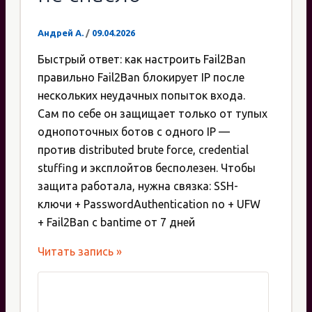
Андрей А.
/
09.04.2026
Быстрый ответ: как настроить Fail2Ban
правильно Fail2Ban блокирует IP после
нескольких неудачных попыток входа.
Сам по себе он защищает только от тупых
однопоточных ботов с одного IP —
против distributed brute force, credential
stuffing и эксплойтов бесполезен. Чтобы
защита работала, нужна связка: SSH-
ключи + PasswordAuthentication no + UFW
+ Fail2Ban с bantime от 7 дней
Fail2Ban
Читать запись »
vs
реальный
мир: