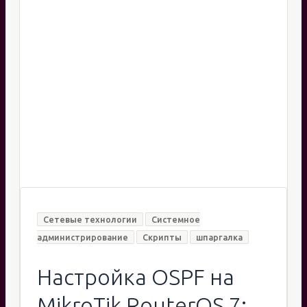
это
исправить
Сетевые технологии
Системное
администрирование
Скрипты
шпаргалка
Настройка OSPF на
MikroTik RouterOS 7: