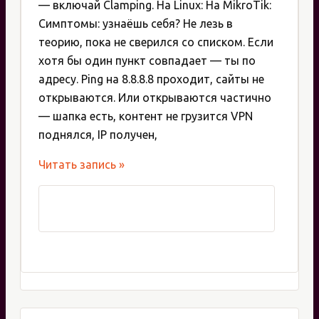
— включай Clamping. На Linux: На MikroTik:
Симптомы: узнаёшь себя? Не лезь в
теорию, пока не сверился со списком. Если
хотя бы один пункт совпадает — ты по
адресу. Ping на 8.8.8.8 проходит, сайты не
открываются. Или открываются частично
— шапка есть, контент не грузится VPN
поднялся, IP получен,
MSS
Читать запись »
Clamping
на
роутере:
почему
ломается
интернет
и
как