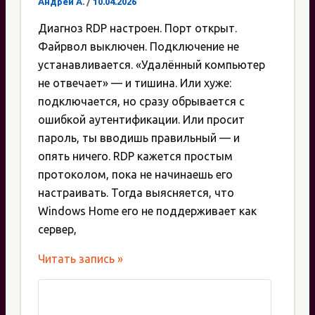
Андрей А.
/
10.04.2026
Диагноз RDP настроен. Порт открыт.
Файрвол выключен. Подключение не
устанавливается. «Удалённый компьютер
не отвечает» — и тишина. Или хуже:
подключается, но сразу обрывается с
ошибкой аутентификации. Или просит
пароль, ты вводишь правильный — и
опять ничего. RDP кажется простым
протоколом, пока не начинаешь его
настраивать. Тогда выясняется, что
Windows Home его не поддерживает как
сервер,
Настройка
Читать запись »
RDP:
удалённый
рабочий