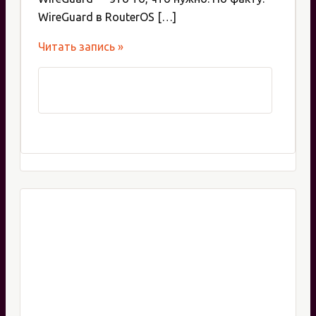
WireGuard в RouterOS […]
Настройка
Читать запись »
WireGuard
на
VPS
и
подключение
MikroTik
как
клиента:
пошаговое
руководство