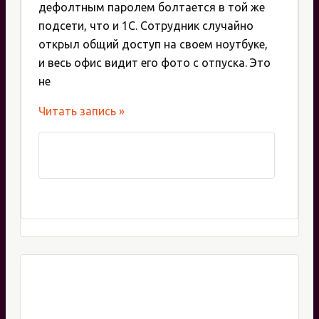
дефолтным паролем болтается в той же
подсети, что и 1С. Сотрудник случайно
открыл общий доступ на своем ноутбуке,
и весь офис видит его фото с отпуска. Это
не
VLAN
Читать запись »
на
MikroTik:
разделяем
гостей,
сотрудников,
VoIP
и
камеры