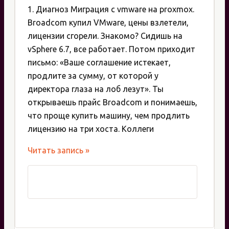
1. Диагноз Миграция с vmware на proxmox.
Broadcom купил VMware, цены взлетели,
лицензии сгорели. Знакомо? Сидишь на
vSphere 6.7, все работает. Потом приходит
письмо: «Ваше соглашение истекает,
продлите за сумму, от которой у
директора глаза на лоб лезут». Ты
открываешь прайс Broadcom и понимаешь,
что проще купить машину, чем продлить
лицензию на три хоста. Коллеги
Миграция
Читать запись »
с
VMware
на
Proxmox:
пошаговый