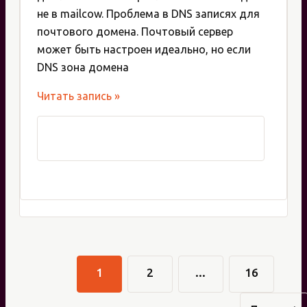
не в mailcow. Проблема в DNS записях для
почтового домена. Почтовый сервер
может быть настроен идеально, но если
DNS зона домена
Создание
Читать запись »
записей
на
DNS
сервере
для
почтового
домена
1
2
…
16