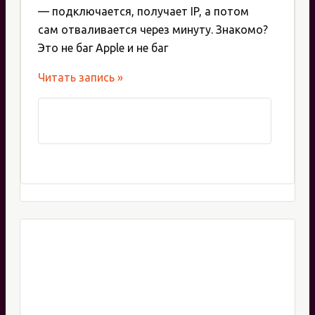
— подключается, получает IP, а потом
сам отваливается через минуту. Знакомо?
Это не баг Apple и не баг
Настройка
Читать запись »
Wi-
Fi
MikroTik
для
iPhone
и
Android