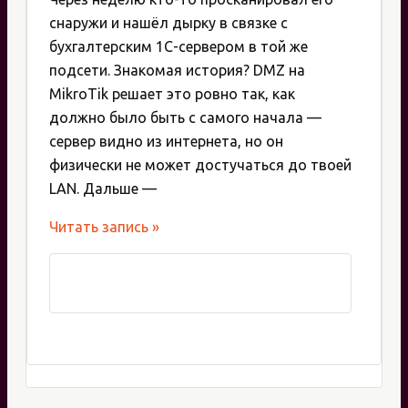
снаружи и нашёл дырку в связке с
бухгалтерским 1С-сервером в той же
подсети. Знакомая история? DMZ на
MikroTik решает это ровно так, как
должно было быть с самого начала —
сервер видно из интернета, но он
физически не может достучаться до твоей
LAN. Дальше —
DMZ
Читать запись »
на
MikroTik:
изолируем
веб-
серверы
от
офиса