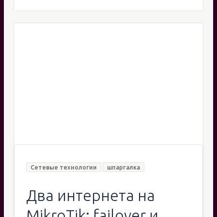
плейбук
Сетевые технологии
шпаргалка
Два интернета на
MikroTik: failover и