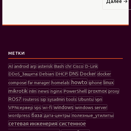
Далее
→
МЕТКИ
AI
android
Bash
Cisco
arp
asterisk
chr
D-Link
DNS
Docker
DDoS_Защита
Debian
DHCP
docker
howto
linux
compose
homelab
far manager
iphone
mikrotik
PowerShell
proxmox
n8n
news
nginx
proxy
ROS7
sip
tools
Ubuntu
vpn
routeros
sysadmin
windows
windows server
VPNсервер
wi-fi
vps
база
wordpress
полезные_утилиты
дата-центры
сетевая инженерия
системное