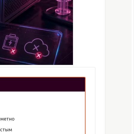
аметно
устым