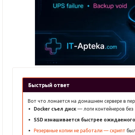
Быстрый ответ
Вот что ломается на домашнем сервере в пер
Docker съел диск
— логи контейнеров без
SSD изнашивается быстрее ожидаемог
Резервные копии не работали — скрипт
был