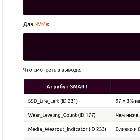
Для
NVMe
:
Что смотреть в выводе:
Атрибут SMART
SSD_Life_Left (ID 231)
97 = 3% и
Wear_Leveling_Count (ID 177)
Чем ниже 
Media_Wearout_Indicator (ID 233)
Близко к 