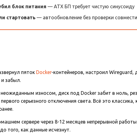
убил блок питания
— ATX БП требует чистую синусоиду
ли стартовать
— автообновление без проверки совмест
азвернул пяток
Docker
-контейнеров, настроил Wireguard, 
 и забыл.
 неожиданным износом, диск под Docker забит в ноль, ре
л первого серьезного отключения света. Всё это классик
ранее.
домашнем сервере через 8-12 месяцев непрерывной работы
до того, как данные исчезнут.