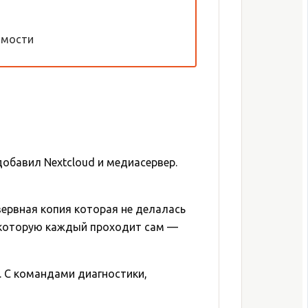
имости
добавил Nextcloud и медиасервер.
зервная копия которая не делалась
а, которую каждый проходит сам —
. С командами диагностики,