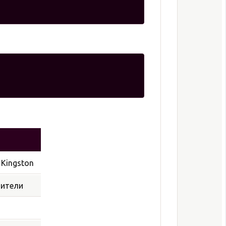
 Kingston
дители