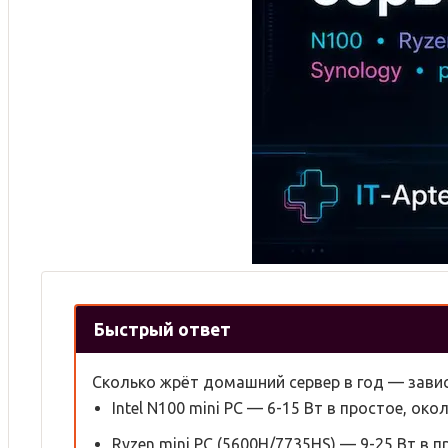
Быстрый ответ
Сколько жрёт домашний сервер в год — завис
Intel N100 mini PC — 6-15 Вт в простое, око
Ryzen mini PC (5600H/7735HS) — 9-25 Вт в п