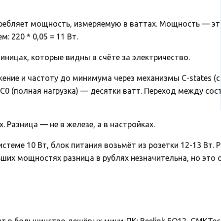
требляет мощность, измеряемую в ваттах. Мощность — эт
 220 * 0,05 = 11 Вт.
иницах, которые видны в счёте за электричество.
ние и частоту до минимума через механизмы C-states (с
 C0 (полная нагрузка) — десятки ватт. Переход между со
 Разница — не в железе, а в настройках.
теме 10 Вт, блок питания возьмёт из розетки 12-13 Вт. 
льших мощностях разница в рублях незначительна, но это 
авят в большинство дешёвых мини-ПК: Beelink EQ12, GMKTec