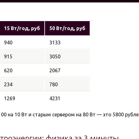
15 Вт/год, руб
50 Вт/год, руб
940
3133
915
3050
620
2067
234
780
1269
4231
00 на 10 Вт и старым сервером на 80 Вт — это 5800 рубле
троэнергии: физика за 3 минуты