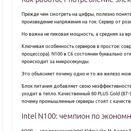
Прежде чем смотреть на цифры, полезно понят
произведение напряжения на ток. Сервер от розе
Но важна не пиковая мощность, а средняя за вр
Ключевая особенность серверов в простое: сов
процессора). N100 в C6 состоянии буквально о
происходит за микросекунды.
Это объясняет почему одно и то же железо может
Блок питания добавляет свою неэффективность. 
уходит в тепло. Качественный 80 PLUS Gold (87
почему промышленные серверы стоят с качеств
Intel N100: чемпион по эконом
N100 — это процессор Intel Alder Lake-N: 4 ядра