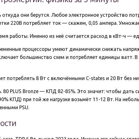
ь откуда они берутся. Любое электронное устройство по
тки 220В потребляет ток — скажем, 0,05 ампера. Умножаем:
емя работы. Именно из неё считается расход в кВт-ч — ед
ременные процессоры умеют динамически снижать напряже
тключает большинство схем и потребляет единицы ватт. В
 потреблять 8 Вт с включёнными C-states и 20 Вт без них.
80 PLUS Bronze — КПД 82-85%. Это значит: чтобы дать сис
-90% КПД) при той же нагрузке возьмёт 11-12 Вт. На небо
енными PSU.
ности
 E-core, TDP 6 Вт, выход 2023 года. Именно его сейчас ст