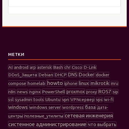
OMV,
TrueNAS
Scale,
Unraid
МЕТКИ
AI
android
Bash
Cisco
arp
asterisk
chr
D-Link
DNS
Docker
DDoS_Защита
Debian
DHCP
docker
howto
linux
mikrotik
compose
homelab
iphone
mru
ROS7
PowerShell
proxmox
n8n
news
nginx
sip
proxy
tools
Ubuntu
vpn
VPNсервер
wi-fi
ssl
sysadmin
vps
windows
windows server
база
wordpress
дата-
сетевая инженерия
полезные_утилиты
центры
системное администрирование
что выбрать