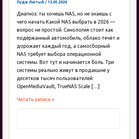
Пудж Лютый
/
12.05.2026
Диагноз: ты хочешь NAS, но не знаешь с
чего начать Какой NAS выбрать в 2026 —
вопрос не простой. Синология стоит как
подержанный автомобиль, облако течёт и
дорожает каждый год, а самосборный
NAS требует выбора операционной
системы. Вот тут и начинается боль. Три
системы реально живут в продакшне у
десятков тысяч пользователей:
OpenMediaVault, TrueNAS Scale […]
Какой
Читать запись »
NAS
выбрать
в
2026: