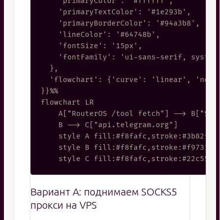
    'primaryColor': '#ffffff',

    'primaryTextColor': '#1e293b',

    'primaryBorderColor': '#94a3b8',

    'lineColor': '#64748b',

    'fontSize': '15px',

    'fontFamily': 'ui-sans-serif, system-
  },

  'flowchart': {'curve': 'linear', 'nodeS
}}%%

flowchart LR

    A["RouterOS /tool fetch"] --> B["SOCK
    B --> C["api.telegram.org"]

    style A fill:#f8fafc,stroke:#3b82f6,s
    style B fill:#f8fafc,stroke:#f97316,s
Вариант А: поднимаем SOCKS5
прокси на VPS