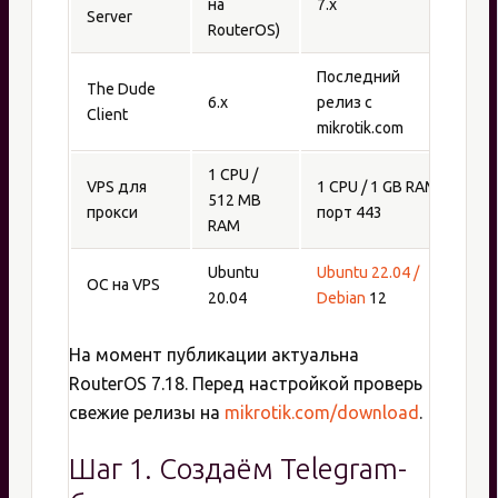
на
7.x
Server
RouterOS)
Последний
The Dude
6.x
релиз с
Client
mikrotik.com
1 CPU /
VPS для
1 CPU / 1 GB RAM,
512 MB
прокси
порт 443
RAM
Ubuntu
Ubuntu 22.04 /
ОС на VPS
20.04
Debian
12
На момент публикации актуальна
RouterOS 7.18. Перед настройкой проверь
свежие релизы на
mikrotik.com/download
.
Шаг 1. Создаём Telegram-