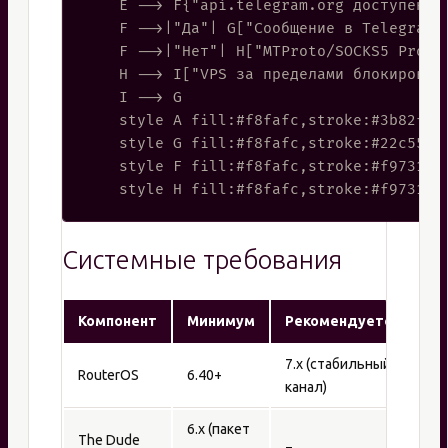
    E --> F{"api.telegram.org доступен?"}
    F -->|"Да"| G["Сообщение в Telegram"]
    F -->|"Нет"| H["MTProto/SOCKS5 Proxy"
    H --> I["VPS за пределами блокировки"
    I --> G

    style A fill:#f8fafc,stroke:#3b82f6,s
    style G fill:#f8fafc,stroke:#22c55e,s
    style F fill:#f8fafc,stroke:#f97316,s
Системные требования
Компонент
Минимум
Рекомендуется
7.x (стабильный
RouterOS
6.40+
канал)
6.x (пакет
The Dude