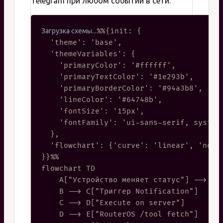
Telegram при любом событии в сети.
%%{init: {

  'theme': 'base',

  'themeVariables': {

    'primaryColor': '#ffffff',

    'primaryTextColor': '#1e293b',

    'primaryBorderColor': '#94a3b8',

    'lineColor': '#64748b',

    'fontSize': '15px',

    'fontFamily': 'ui-sans-serif, system-
  },

  'flowchart': {'curve': 'linear', 'nodeS
}}%%

flowchart TD

    A["Устройство меняет статус"] --> B["
    B --> C["Триггер Notification"]

    C --> D["Execute on server"]

    D --> E["RouterOS /tool fetch"]
