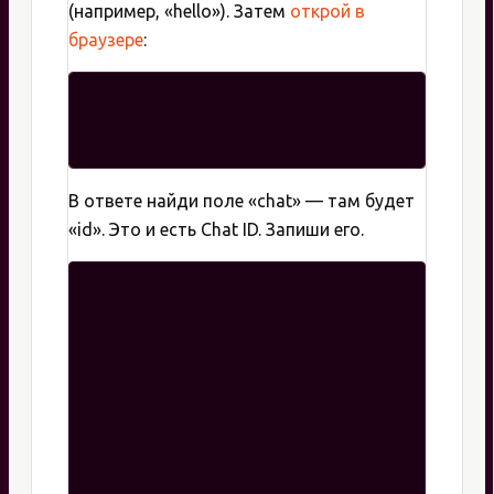
(например, «hello»). Затем
открой в
браузере
:
В ответе найди поле «chat» — там будет
«id». Это и есть Chat ID. Запиши его.