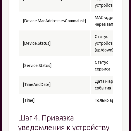
устройства
MAC-адреса
[Device.MacAddressesCommaList]
через запятую
Статус
[Device.Status]
устройства
(up/down)
Статус
[Service.Status]
сервиса
Дата и время
[TimeAndDate]
события
[Time]
Только время
Шаг 4. Привязка
уведомления к устройству