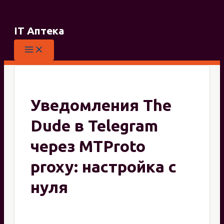
Перейти
к
IT Аптека
содержимому
Уведомления The
Dude в Telegram
через MTProto
proxy: настройка с
нуля