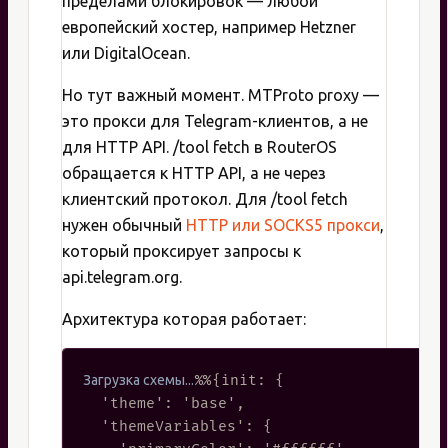
пределами блокировок — любой
европейский хостер, например Hetzner
или DigitalOcean.
Но тут важный момент. MTProto proxy —
это прокси для Telegram-клиентов, а не
для HTTP API. /tool fetch в RouterOS
обращается к HTTP API, а не через
клиентский протокол. Для /tool fetch
нужен обычный
HTTP или SOCKS5 прокси
,
который проксирует запросы к
api.telegram.org.
Архитектура которая работает:
%%{init: {

  'theme': 'base',

  'themeVariables': {
