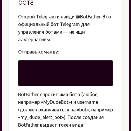
бота
Открой Telegram и найди @BotFather. Это
официальный бот Telegram для
управления ботами — не ищи
альтернативы.
Отправь команду:
BotFather спросит имя бота (любое,
например «MyDudeBot») и username
(должен оканчиваться на «bot», например
«my_dude_alert_bot»). После создания
BotFather выдаст токен вида: