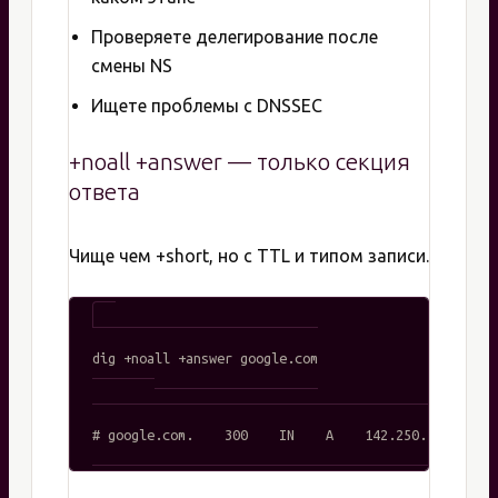
Проверяете делегирование после
смены NS
Ищете проблемы с DNSSEC
+noall +answer — только секция
ответа
Чище чем +short, но с TTL и типом записи.
dig +noall +answer google.com

# Вывод:
