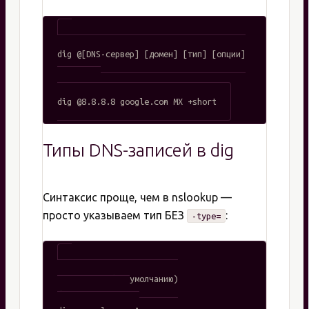
dig @[DNS-сервер] [домен] [тип] [опции]

# Пример:

Типы DNS-записей в dig
Синтаксис проще, чем в nslookup —
просто указываем тип БЕЗ
:
-type=
# A-запись (по умолчанию)

dig example.com
