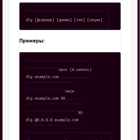
Примеры:
# Простейший запрос (A-запись)

dig example.com

# Указание типа записи

dig example.com MX

# Запрос к конкретному DNS

dig @8.8.8.8 example.com

# Комбинация всего
