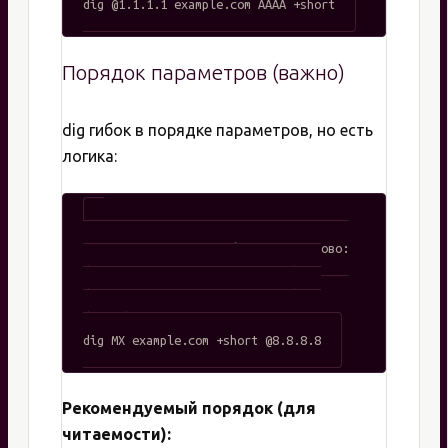
Порядок параметров (важно)
dig гибок в порядке параметров, но есть
логика:
# Все эти варианты работают одинаково:

dig example.com MX @8.8.8.8 +short

dig @8.8.8.8 MX example.com +short

dig +short @8.8.8.8 example.com MX

Рекомендуемый порядок (для
читаемости):