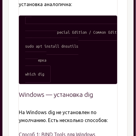
установка аналогична:
# Astra Linux Special Edition / Common Edition

sudo apt update

sudo apt install dnsutils

# Проверка

dig -v

Windows — установка dig
На Windows dig не установлен по
умолчанию. Есть несколько способов:
Способ 1: BIND Tools для Windows