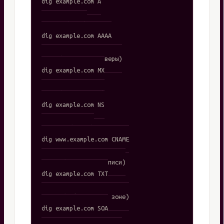
dig example.com A

# AAAA (IPv6)

dig example.com AAAA

# MX (почтовые серверы)

dig example.com MX

# NS (DNS-серверы)

dig example.com NS

# CNAME (алиас)

dig www.example.com CNAME

# TXT (текстовые записи)

dig example.com TXT

# SOA (информация о зоне)

dig example.com SOA
