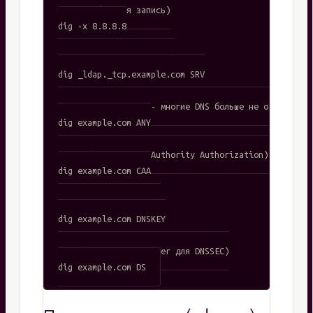
# PTR (обратная запись)

dig -x 8.8.8.8

# SRV (сервисные записи)

dig _ldap._tcp.example.com SRV

# ANY (все записи) - многие DNS больше не отвечают

dig example.com ANY

# CAA (Certificate Authority Authorization)

dig example.com CAA

# DNSKEY (для DNSSEC)

dig example.com DNSKEY

# DS (Delegation Signer для DNSSEC)
