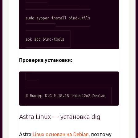
# openSUSE

sudo zypper install bind-utils

# Alpine Linux

Проверка установки:
dig -v

Astra Linux — установка dig
Astra
Linux основан на Debian
, поэтому