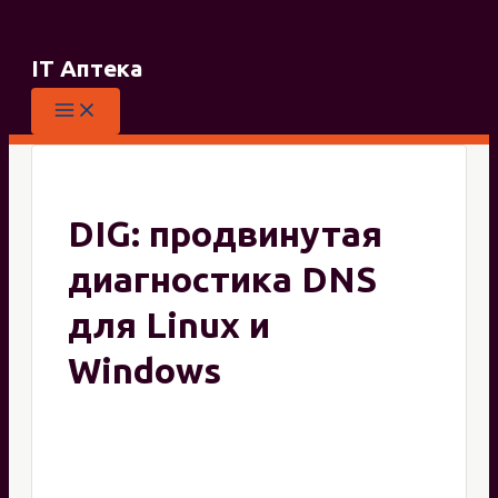
Перейти
к
IT Аптека
содержимому
DIG: продвинутая
диагностика DNS
для Linux и
Windows