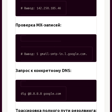
dig +short google.com

Проверка MX-записей:
dig MX gmail.com +short

Запрос к конкретному DNS:
Трассировка полного пути резолвинга: