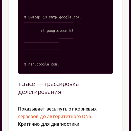
# Примеры

dig +short google.com MX

# Вывод: 10 smtp.google.com.

dig +short google.com NS

# Вывод:

# ns1.google.com.

# ns2.google.com.

# ns3.google.com.

+trace — трассировка
делегирования
Показывает весь путь от корневых
серверов до авторитетного DNS
.
Критично для диагностики