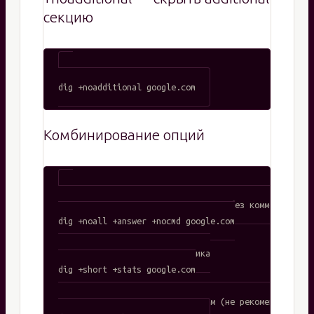
секцию
Комбинирование опций
# Минимальный вывод: только ответ, без комментариев

dig +noall +answer +nocmd google.com

# Вывод: только IP и статистика

dig +short +stats google.com

# Трассировка с коротким выводом (не рекомендуется, 