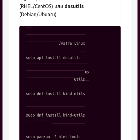
(RHEL/CentOS) или
dnsutils
(Debian/Ubuntu).
# Debian/Ubuntu/Astra Linux

sudo apt update

sudo apt install dnsutils

# CentOS/RHEL/Rocky/AlmaLinux

sudo yum install bind-utils

# ИЛИ на новых версиях

sudo dnf install bind-utils

# Fedora

sudo dnf install bind-utils

# Arch Linux

sudo pacman -S bind-tools
