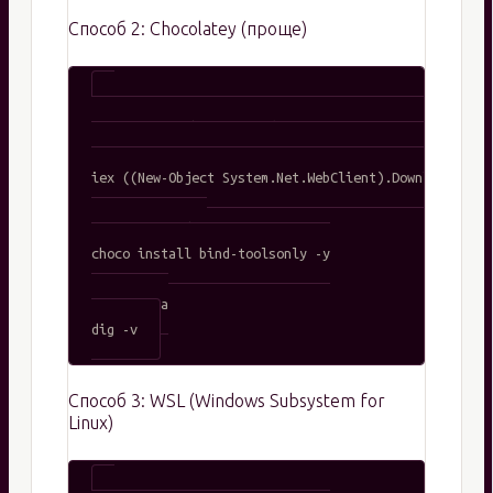
Способ 2: Chocolatey (проще)
# Установка Chocolatey (если ещё не установлен)

Set-ExecutionPolicy Bypass -Scope Process -Force

iex ((New-Object System.Net.WebClient).DownloadStrin
# Установка dig

choco install bind-toolsonly -y

# Проверка

Способ 3: WSL (Windows Subsystem for
Linux)