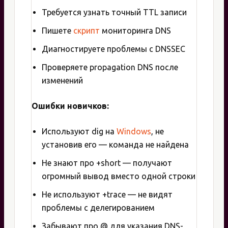
Требуется узнать точный TTL записи
Пишете
скрипт
мониторинга DNS
Диагностируете проблемы с DNSSEC
Проверяете propagation DNS после
изменений
Ошибки новичков:
Используют dig на
Windows
, не
установив его — команда не найдена
Не знают про +short — получают
огромный вывод вместо одной строки
Не используют +trace — не видят
проблемы с делегированием
Забывают про @ для указания DNS-