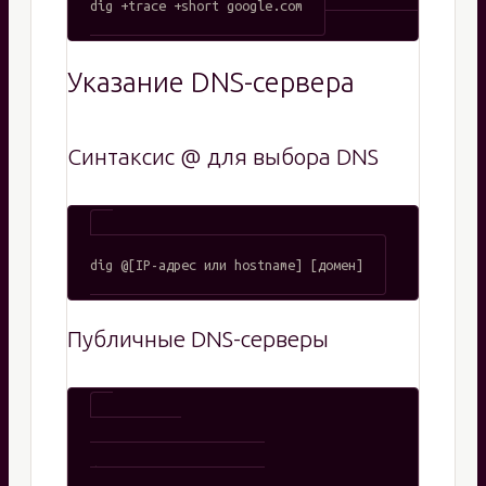
Указание DNS-сервера
Синтаксис @ для выбора DNS
Публичные DNS-серверы
# Google DNS

dig @8.8.8.8 google.com
