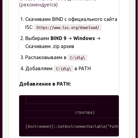
(рекомендуется)
Скачиваем BIND с официального сайта
ISC:
https://www.isc.org/download/
Выбираем
BIND 9
→
Windows
→
Скачиваем .zip архив
Распаковываем в
C:\dig\
Добавляем
в PATH
C:\dig\
Добавление в PATH:
# PowerShell (от администратора)

$env:Path += ";C:\dig\"
