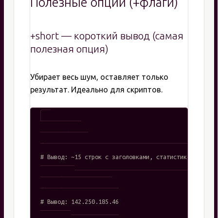
Полезные опции (+флаги)
+short — короткий вывод (самая
полезная опция)
Убирает весь шум, оставляет только
результат. Идеально для скриптов.
# Без +short

dig google.com

# Вывод: ~15 строк с заголовками, статистикой и т.д.

# С +short

dig +short google.com

# Вывод: 142.250.185.46
