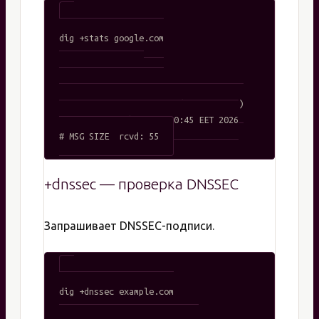
dig +stats google.com

# Вывод включает:

# Query time: 24 msec

# SERVER: 192.168.1.1#53(192.168.1.1)

# WHEN: Tue Feb 03 15:30:45 EET 2026

+dnssec — проверка DNSSEC
Запрашивает DNSSEC-подписи.
dig +dnssec example.com
