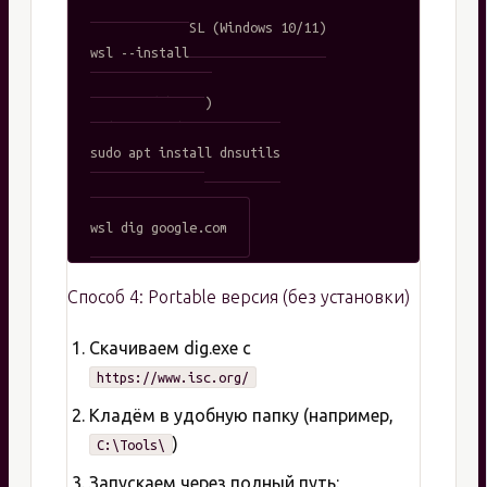
# Установка WSL (Windows 10/11)

wsl --install

# В WSL (Ubuntu)

sudo apt update

sudo apt install dnsutils

# Использование

Способ 4: Portable версия (без установки)
Скачиваем dig.exe с
https://www.isc.org/
Кладём в удобную папку (например,
)
C:\Tools\
Запускаем через полный путь: