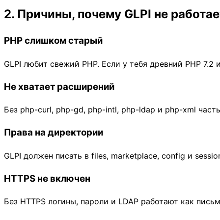
2. Причины, почему GLPI не работа
PHP слишком старый
GLPI любит свежий PHP. Если у тебя древний PHP 7.2 
Не хватает расширений
Без php-curl, php-gd, php-intl, php-ldap и php-xml ча
Права на директории
GLPI должен писать в files, marketplace, config и sess
HTTPS не включен
Без HTTPS логины, пароли и LDAP работают как письм