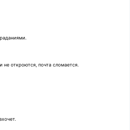
траданиями.
ки не откроются, почта сломается.
ахочет.