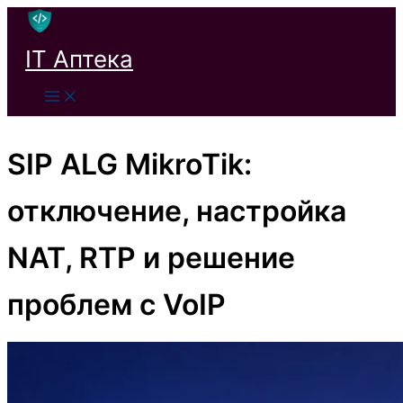
Перейти
к
IT Аптека
содержимому
SIP ALG MikroTik:
отключение, настройка
NAT, RTP и решение
проблем с VoIP