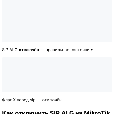
SIP ALG
отключён
— правильное состояние:
Флаг X перед sip — отключён.
Как отключить SIP ALG на MikroTik