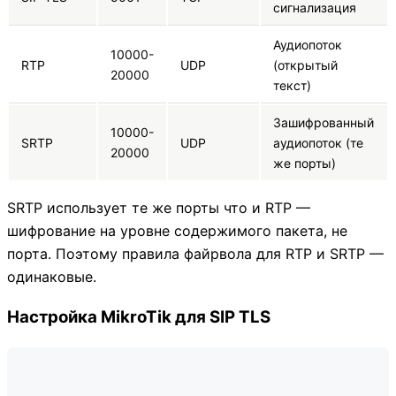
сигнализация
Аудиопоток
10000-
RTP
UDP
(открытый
20000
текст)
Зашифрованный
10000-
SRTP
UDP
аудиопоток (те
20000
же порты)
SRTP использует те же порты что и RTP —
шифрование на уровне содержимого пакета, не
порта. Поэтому правила файрвола для RTP и SRTP —
одинаковые.
Настройка MikroTik для SIP TLS