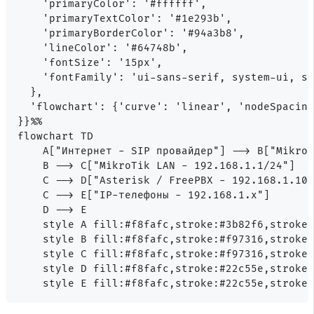
    'primaryColor': '#ffffff',

    'primaryTextColor': '#1e293b',

    'primaryBorderColor': '#94a3b8',

    'lineColor': '#64748b',

    'fontSize': '15px',

    'fontFamily': 'ui-sans-serif, system-ui, sa
  },

  'flowchart': {'curve': 'linear', 'nodeSpacing
}}%%

flowchart TD

    A["Интернет - SIP провайдер"] --> B["MikroT
    B --> C["MikroTik LAN - 192.168.1.1/24"]

    C --> D["Asterisk / FreePBX - 192.168.1.100
    C --> E["IP-телефоны - 192.168.1.x"]

    D --> E

    style A fill:#f8fafc,stroke:#3b82f6,stroke-
    style B fill:#f8fafc,stroke:#f97316,stroke-
    style C fill:#f8fafc,stroke:#f97316,stroke-
    style D fill:#f8fafc,stroke:#22c55e,stroke-