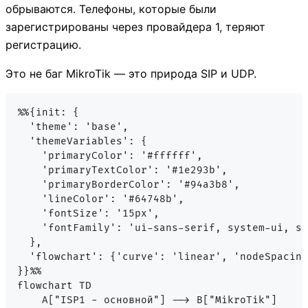
обрываются. Телефоны, которые были
зарегистрированы через провайдера 1, теряют
регистрацию.
Это не баг MikroTik — это природа SIP и UDP.
%%{init: {

  'theme': 'base',

  'themeVariables': {

    'primaryColor': '#ffffff',

    'primaryTextColor': '#1e293b',

    'primaryBorderColor': '#94a3b8',

    'lineColor': '#64748b',

    'fontSize': '15px',

    'fontFamily': 'ui-sans-serif, system-ui, sa
  },

  'flowchart': {'curve': 'linear', 'nodeSpacing
}}%%

flowchart TD

    A["ISP1 - основной"] --> B["MikroTik"]
