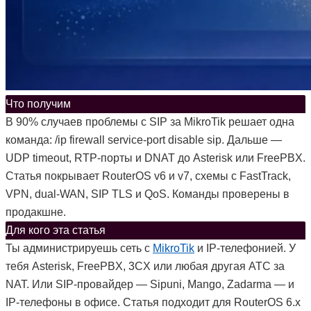
Что получим
В 90% случаев проблемы с SIP за MikroTik решает одна
команда: /ip firewall service-port disable sip. Дальше —
UDP timeout, RTP-порты и DNAT до Asterisk или FreePBX.
Статья покрывает RouterOS v6 и v7, схемы с FastTrack,
VPN, dual-WAN, SIP TLS и QoS. Команды проверены в
продакшне.
Для кого эта статья
Ты администрируешь сеть с
MikroTik
и IP-телефонией. У
тебя Asterisk, FreePBX, 3CX или любая другая АТС за
NAT. Или SIP-провайдер — Sipuni, Mango, Zadarma — и
IP-телефоны в офисе. Статья подходит для RouterOS 6.x