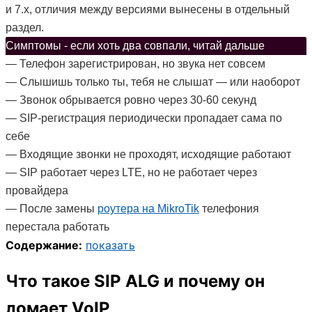
и 7.x, отличия между версиями вынесены в отдельный
раздел.
Симптомы - если хоть два совпали, читай дальше
— Телефон зарегистрирован, но звука нет совсем
— Слышишь только ты, тебя не слышат — или наоборот
— Звонок обрывается ровно через 30-60 секунд
— SIP-регистрация периодически пропадает сама по
себе
— Входящие звонки не проходят, исходящие работают
— SIP работает через LTE, но не работает через
провайдера
— После замены
роутера на MikroTik
телефония
перестала работать
Содержание:
показать
Что такое SIP ALG и почему он
ломает VoIP