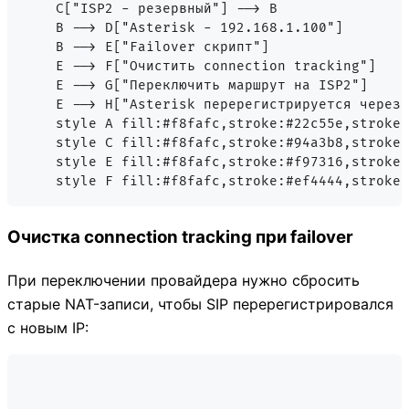
    C["ISP2 - резервный"] --> B

    B --> D["Asterisk - 192.168.1.100"]

    B --> E["Failover скрипт"]

    E --> F["Очистить connection tracking"]

    E --> G["Переключить маршрут на ISP2"]

    E --> H["Asterisk перерегистрируется через 
    style A fill:#f8fafc,stroke:#22c55e,stroke-
    style C fill:#f8fafc,stroke:#94a3b8,stroke-
    style E fill:#f8fafc,stroke:#f97316,stroke-
Очистка connection tracking при failover
При переключении провайдера нужно сбросить
старые NAT-записи, чтобы SIP перерегистрировался
с новым IP: