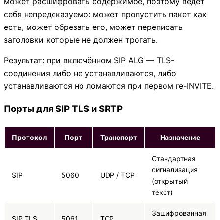
может расшифровать содержимое, поэтому ведёт
себя непредсказуемо: может пропустить пакет как
есть, может обрезать его, может переписать
заголовки которые не должен трогать.
Результат: при включённом SIP ALG — TLS-
соединения либо не устанавливаются, либо
устанавливаются но ломаются при первом re-INVITE.
Порты для SIP TLS и SRTP
Протокол
Порт
Транспорт
Назначение
Стандартная
сигнализация
SIP
5060
UDP / TCP
(открытый
текст)
Зашифрованная
SIP TLS
5061
TCP