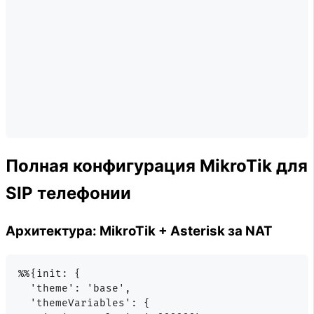
Полная конфигурация MikroTik для
SIP телефонии
Архитектура: MikroTik + Asterisk за NAT
%%{init: {

  'theme': 'base',

  'themeVariables': {
