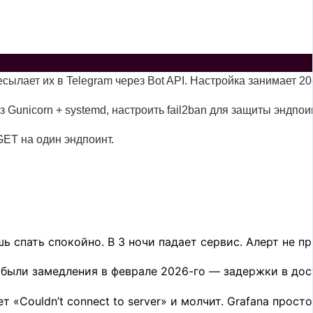
ылает их в Telegram через Bot API. Настройка занимает 20-
з Gunicorn + systemd, настроить fail2ban для защиты эндпои
ET на один эндпоинт.
ёшь спать спокойно. В 3 ночи падает сервис. Алерт не 
о были замедления в феврале 2026-го — задержки в до
 «Couldn’t connect to server» и молчит. Grafana прост