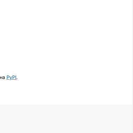
 на
PyPI
.