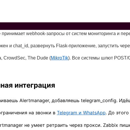
е принимает webhook-запросы от систем мониторинга и перес
кен и chat_id, развернуть Flask-приложение, запустить чере
a, CrowdSec, The Dude (
MikroTik
). Все системы шлют POST/G
нная интеграция
аиваешь Alertmanager, добавляешь telegram_config. Ид
ограничения на звонки в
Telegram и WhatsApp
. До этог
tmanager не умеет ретраить через прокси. Zabbix пишет