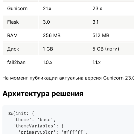
Gunicorn
21.x
23.x
Flask
3.0
3.1
RAM
256 MB
512 MB
Диск
1 GB
5 GB (логи)
fail2ban
1.0.x
1.1.x
На момент публикации актуальна версия Gunicorn 23.0
Архитектура решения
%%{init: {

  'theme': 'base',

  'themeVariables': {

    'primaryColor': '#ffffff',
