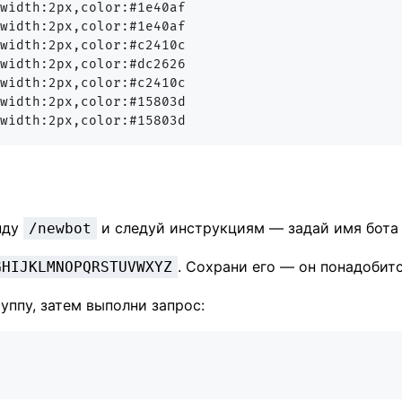
width:2px,color:#1e40af

width:2px,color:#1e40af

width:2px,color:#c2410c

width:2px,color:#dc2626

width:2px,color:#c2410c

width:2px,color:#15803d

нду
и следуй инструкциям — задай имя бота 
/newbot
. Сохрани его — он понадобитс
GHIJKLMNOPQRSTUVWXYZ
руппу, затем выполни запрос: