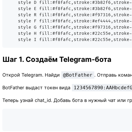
    style D fill:#f8fafc,stroke:#3b82f6,stroke-
    style E fill:#f8fafc,stroke:#3b82f6,stroke-
    style R fill:#f8fafc,stroke:#f97316,stroke-
    style F fill:#f8fafc,stroke:#ef4444,stroke-
    style G fill:#f8fafc,stroke:#f97316,stroke-
    style H fill:#f8fafc,stroke:#22c55e,stroke-
Шаг 1. Создаём Telegram-бота
Открой Telegram. Найди
. Отправь кома
@BotFather
BotFather выдаст токен вида
1234567890:AAHbcdef
Теперь узнай chat_id. Добавь бота в нужный чат или г