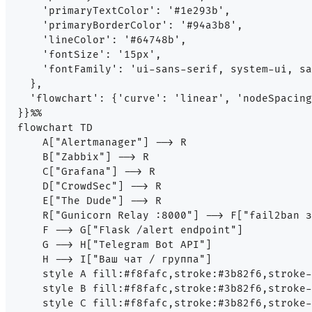
    'primaryTextColor': '#1e293b',

    'primaryBorderColor': '#94a3b8',

    'lineColor': '#64748b',

    'fontSize': '15px',

    'fontFamily': 'ui-sans-serif, system-ui, sa
  },

  'flowchart': {'curve': 'linear', 'nodeSpacing
}}%%

flowchart TD

    A["Alertmanager"] --> R

    B["Zabbix"] --> R

    C["Grafana"] --> R

    D["CrowdSec"] --> R

    E["The Dude"] --> R

    R["Gunicorn Relay :8000"] --> F["fail2ban з
    F --> G["Flask /alert endpoint"]

    G --> H["Telegram Bot API"]

    H --> I["Ваш чат / группа"]

    style A fill:#f8fafc,stroke:#3b82f6,stroke-
    style B fill:#f8fafc,stroke:#3b82f6,stroke-
    style C fill:#f8fafc,stroke:#3b82f6,stroke-