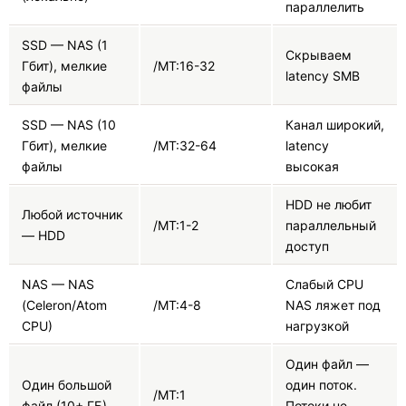
параллелить
SSD — NAS (1
Скрываем
Гбит), мелкие
/MT:16-32
latency SMB
файлы
SSD — NAS (10
Канал широкий,
Гбит), мелкие
/MT:32-64
latency
файлы
высокая
HDD не любит
Любой источник
/MT:1-2
параллельный
— HDD
доступ
NAS — NAS
Слабый CPU
(Celeron/Atom
/MT:4-8
NAS ляжет под
CPU)
нагрузкой
Один файл —
Один большой
один поток.
/MT:1
файл (10+ ГБ)
Потоки не