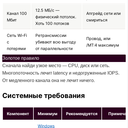
12.5 МБ/с —
Канал 100
Апгрейд сети или
физический потолок.
Мбит
смириться
Хоть 100 потоков
Сеть Wi-Fi
Ретрансмиссии
Провод, или
с
убивают всю выгоду
/MT:4 максимум
потерями
от параллельности
Золотое правило
Сначала найди узкое место — CPU, диск или сеть.
Многопоточность лечит latency и недогруженные IOPS.
От медленного канала она не лечит ничего.
Системные требования
Компонент
Минимум
Рекомендуется
Примеча
Windows