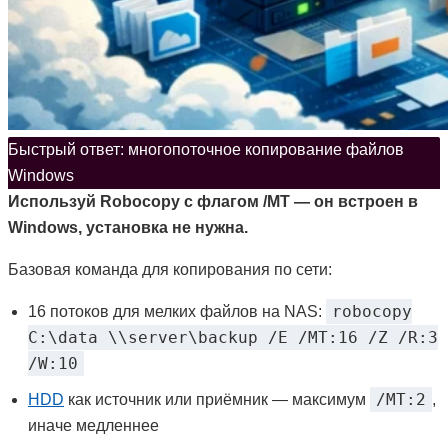
Быстрый ответ: многопоточное копирование файлов
Windows
Используй Robocopy с флагом /MT — он встроен в
Windows, установка не нужна.
Базовая команда для копирования по сети:
robocopy
16 потоков для мелких файлов на NAS:
C:\data \\server\backup /E /MT:16 /Z /R:3
/W:10
/MT:2
HDD
как источник или приёмник — максимум
,
иначе медленнее