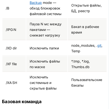
Backup
mode —
Открытые файлы,
/B
обход блокировок
БД, реестр
файловой системы
Пауза N мс между
Бэкап в рабочее
/IPG:N
пакетами —
время
снижает нагрузку
node_modules, .
git
,
/XD dir
Исключить папки
Temp
Исключить файлы
*.tmp, *.log,
/XF file
по маске
Thumbs.db
Исключить
Пользовательские
/XA:SH
системные и
бэкапы
скрытые файлы
Базовая команда