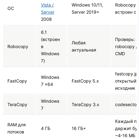
Vista /
Windows 10/11,
Robocopy
ОС
Server
Server 2019+
встроен с V
2008
6.1
(встроен
Проверь:
Любая
Robocopy
в
robocopy /?
актуальная
Windows
CMD
7)
fastcopy.jp
Windows
FastCopy
FastCopy 5.x
открытый
7 x64
исходник
Windows
TeraCopy
TeraCopy 3.x
codesector
7
Каждый по
RAM для
4 ГБ
16 ГБ+
держит бу
потоков
~4-16 МБ