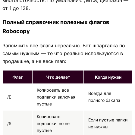
многопоточность. По умолчанию /MT:8, диапазон —
от 1 до 128.
Полный справочник полезных флагов
Robocopy
Запомнить все флаги нереально. Вот шпаргалка по
самым нужным — те что реально используются в
продакшне, а не весь man:
Флаг
Что делает
Когда нужен
Копировать все
Всегда для
/E
подпапки включая
полного бэкапа
пустые
Копировать
Если пустые папки
/S
подпапки, но не
не нужны
пустые