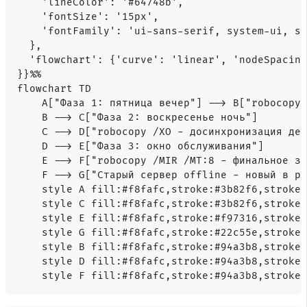
    'lineColor': '#64748b',

    'fontSize': '15px',

    'fontFamily': 'ui-sans-serif, system-ui, sa
  },

  'flowchart': {'curve': 'linear', 'nodeSpacing
}}%%

flowchart TD

    A["Фаза 1: пятница вечер"] --> B["robocopy 
    B --> C["Фаза 2: воскресенье ночь"]

    C --> D["robocopy /XO - досинхронизация дел
    D --> E["Фаза 3: окно обслуживания"]

    E --> F["robocopy /MIR /MT:8 - финальное зе
    F --> G["Старый сервер offline - новый в ра
    style A fill:#f8fafc,stroke:#3b82f6,stroke-
    style C fill:#f8fafc,stroke:#3b82f6,stroke-
    style E fill:#f8fafc,stroke:#f97316,stroke-
    style G fill:#f8fafc,stroke:#22c55e,stroke-
    style B fill:#f8fafc,stroke:#94a3b8,stroke-
    style D fill:#f8fafc,stroke:#94a3b8,stroke-