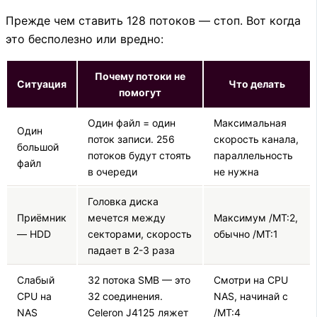
Прежде чем ставить 128 потоков — стоп. Вот когда
это бесполезно или вредно:
Почему потоки не
Ситуация
Что делать
помогут
Один файл = один
Максимальная
Один
поток записи. 256
скорость канала,
большой
потоков будут стоять
параллельность
файл
в очереди
не нужна
Головка диска
Приёмник
мечется между
Максимум /MT:2,
— HDD
секторами, скорость
обычно /MT:1
падает в 2-3 раза
Слабый
32 потока SMB — это
Смотри на CPU
CPU на
32 соединения.
NAS, начинай с
NAS
Celeron J4125 ляжет
/MT:4