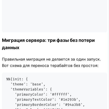
Миграция сервера: три фазы без потери
данных
Правильная миграция не делается за один запуск.
Вот схема для переноса терабайтов без простоя:
%%{init: {

  'theme': 'base',

  'themeVariables': {

    'primaryColor': '#ffffff',

    'primaryTextColor': '#1e293b',

    'primaryBorderColor': '#94a3b8',
