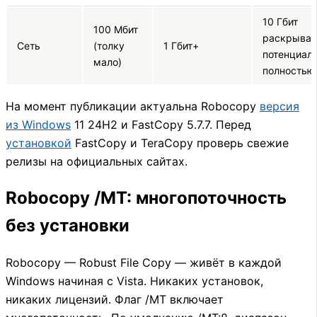
10 Гбит
100 Мбит
раскрывае
Сеть
(толку
1 Гбит+
потенциал
мало)
полностью
На момент публикации актуальна Robocopy
версия
из Windows
11 24H2 и FastCopy 5.7.7. Перед
установкой
FastCopy и TeraCopy проверь свежие
релизы на официальных сайтах.
Robocopy /MT: многопоточность
без установки
Robocopy — Robust File Copy — живёт в каждой
Windows начиная с Vista. Никаких установок,
никаких лицензий. Флаг /MT включает