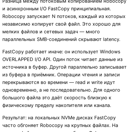
Разница между потоковым копированием Robocopy
и асинхронным I/O FastCopy принципиальная.
Robocopy запускает N потоков, каждый из которых
независимо копирует свой файл. Это хорошо для
мелких файлов и сетевых задач — много
параллельных SMB-соединений скрывают latency.
FastCopy работает иначе: он использует Windows
OVERLAPPED I/O API. Один поток читает данные из
источника в буфер. Другой параллельно записывает
из буфера в приёмник. Операции чтения и записи
перекрываются во времени — read и write идут
одновременно, а не последовательно. Для одного
большого файла это даёт скорость близкую к
физическому пределу накопителя или канала.
Результат: на локальных NVMe дисках FastCopy
часто обгоняет Robocopy на крупных файлах. На