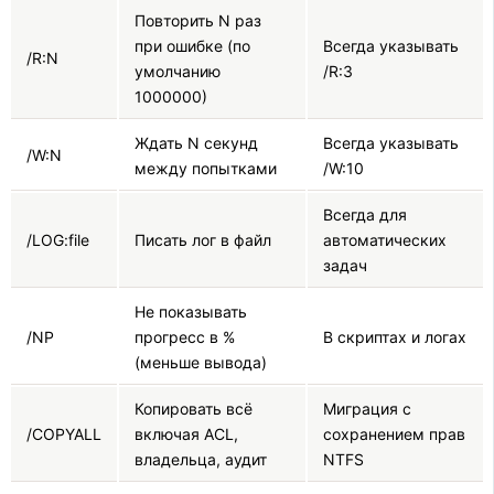
Повторить N раз
при ошибке (по
Всегда указывать
/R:N
умолчанию
/R:3
1000000)
Ждать N секунд
Всегда указывать
/W:N
между попытками
/W:10
Всегда для
/LOG:file
Писать лог в файл
автоматических
задач
Не показывать
/NP
прогресс в %
В скриптах и логах
(меньше вывода)
Копировать всё
Миграция с
/COPYALL
включая ACL,
сохранением прав
владельца, аудит
NTFS