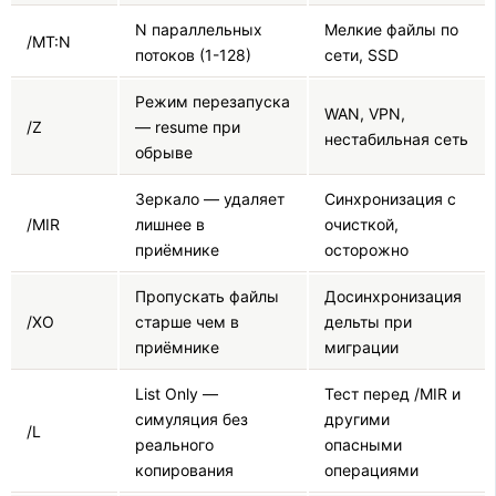
N параллельных
Мелкие файлы по
/MT:N
потоков (1-128)
сети, SSD
Режим перезапуска
WAN, VPN,
/Z
— resume при
нестабильная сеть
обрыве
Зеркало — удаляет
Синхронизация с
/MIR
лишнее в
очисткой,
приёмнике
осторожно
Пропускать файлы
Досинхронизация
/XO
старше чем в
дельты при
приёмнике
миграции
List Only —
Тест перед /MIR и
симуляция без
другими
/L
реального
опасными
копирования
операциями