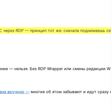
 1С через RDP — принцип тот же: сначала поднимаешь с
ние — нельзя. Без RDP Wrapper или смены редакции W
ана вручную —
многие об этом забывают и идут сразу 