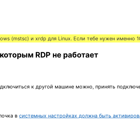
ws (mstsc) и xrdp для Linux. Если тебе нужен именно
 которым RDP не работает
одключиться к другой машине можно, принять подключе
лочка в
системных настройках должна быть активиров