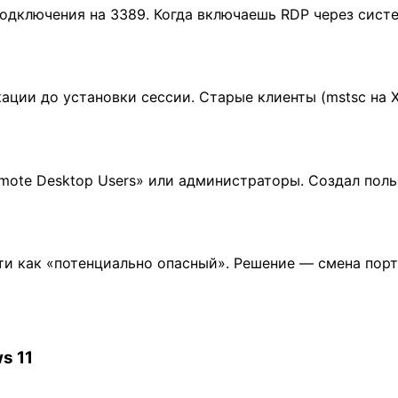
подключения на 3389. Когда включаешь RDP через сист
икации до установки сессии. Старые клиенты (mstsc на
ote Desktop Users» или администраторы. Создал польз
и как «потенциально опасный». Решение — смена порта
s 11