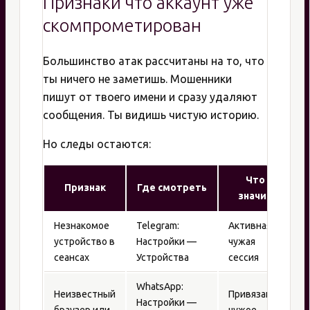
Признаки что аккаунт уже
скомпрометирован
Большинство атак рассчитаны на то, что
ты ничего не заметишь. Мошенники
пишут от твоего имени и сразу удаляют
сообщения. Ты видишь чистую историю.
Но следы остаются:
Что
Признак
Где смотреть
значит
Незнакомое
Telegram:
Активная
устройство в
Настройки —
чужая
сеансах
Устройства
сессия
WhatsApp:
Неизвестный
Привязано
Настройки —
браузер или
чужое