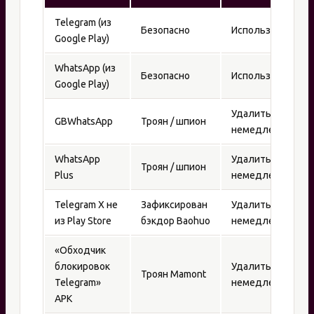
Telegram (из
Безопасно
Использовать
Google Play)
WhatsApp (из
Безопасно
Использовать
Google Play)
Удалить
GBWhatsApp
Троян / шпион
немедленно
WhatsApp
Удалить
Троян / шпион
Plus
немедленно
Telegram X не
Зафиксирован
Удалить
из Play Store
бэкдор Baohuo
немедленно
«Обходчик
блокировок
Удалить
Троян Mamont
Telegram»
немедленно
APK