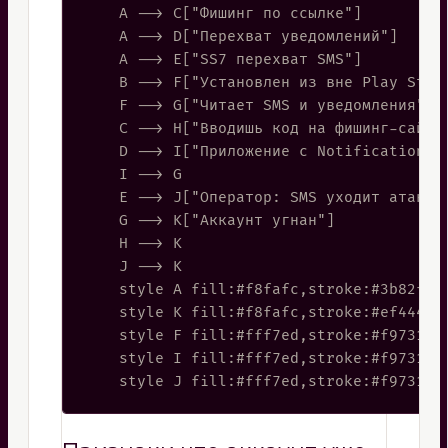
    A --> C["Фишинг по ссылке"]

    A --> D["Перехват уведомлений"]

    A --> E["SS7 перехват SMS"]

    B --> F["Установлен из вне Play Store
    F --> G["Читает SMS и уведомления"]

    C --> H["Вводишь код на фишинг-сайте"
    D --> I["Приложение с Notification Li
    I --> G

    E --> J["Оператор: SMS уходит атакующ
    G --> K["Аккаунт угнан"]

    H --> K

    J --> K

    style A fill:#f8fafc,stroke:#3b82f6,s
    style K fill:#f8fafc,stroke:#ef4444,s
    style F fill:#fff7ed,stroke:#f97316,s
    style I fill:#fff7ed,stroke:#f97316,s