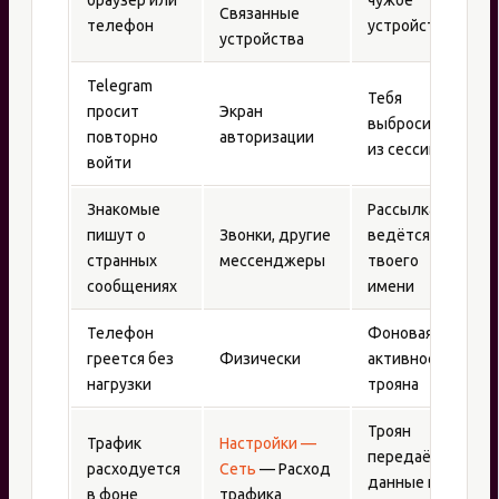
Связанные
телефон
устройство
устройства
Telegram
Тебя
просит
Экран
выбросили
повторно
авторизации
из сессии
войти
Знакомые
Рассылка
пишут о
Звонки, другие
ведётся от
странных
мессенджеры
твоего
сообщениях
имени
Телефон
Фоновая
греется без
Физически
активность
нагрузки
трояна
Троян
Трафик
Настройки —
передаёт
расходуется
Сеть
— Расход
данные на
в фоне
трафика