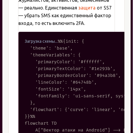
журналистов, активистов, бизнесменов
— реально. Единственная
защита
от SS7
— убрать SMS как единственный фактор
входа, то есть включить 2FA.
%%{init: {

  'theme': 'base',

  'themeVariables': {

    'primaryColor': '#ffffff',

    'primaryTextColor': '#1e293b',

    'primaryBorderColor': '#94a3b8',

    'lineColor': '#64748b',

    'fontSize': '14px',

    'fontFamily': 'ui-sans-serif, system-
  },

  'flowchart': {'curve': 'linear', 'nodeS
}}%%

flowchart TD

    A["Вектор атаки на Android"] --> B["A