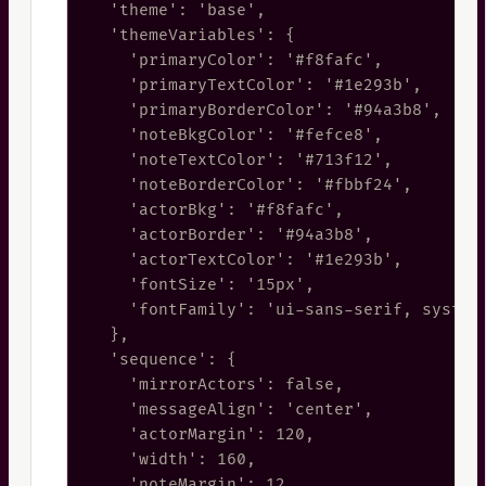
  'theme': 'base',

  'themeVariables': {

    'primaryColor': '#f8fafc',

    'primaryTextColor': '#1e293b',

    'primaryBorderColor': '#94a3b8',

    'noteBkgColor': '#fefce8',

    'noteTextColor': '#713f12',

    'noteBorderColor': '#fbbf24',

    'actorBkg': '#f8fafc',

    'actorBorder': '#94a3b8',

    'actorTextColor': '#1e293b',

    'fontSize': '15px',

    'fontFamily': 'ui-sans-serif, system-
  },

  'sequence': {

    'mirrorActors': false,

    'messageAlign': 'center',

    'actorMargin': 120,

    'width': 160,

    'noteMargin': 12
