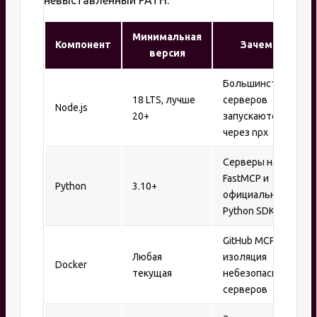
невыставленный PATH.
Минимальная
Компонент
Зачем
версия
Большинство
18 LTS, лучше
серверов
Node.js
20+
запускаются
через npx
Серверы на
FastMCP и
Python
3.10+
официальном
Python SDK
GitHub MCP,
Любая
изоляция
Docker
текущая
небезопасных
серверов