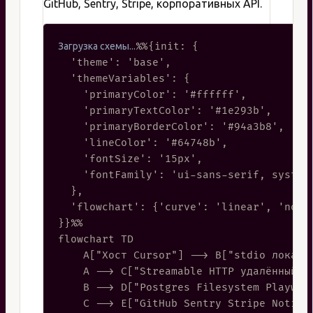
GitHub, Sentry, Stripe, корпоративных API.
%%{init: {

  'theme': 'base',

  'themeVariables': {

    'primaryColor': '#ffffff',

    'primaryTextColor': '#1e293b',

    'primaryBorderColor': '#94a3b8',

    'lineColor': '#64748b',

    'fontSize': '15px',

    'fontFamily': 'ui-sans-serif, system-
  },

  'flowchart': {'curve': 'linear', 'nodeS
}}%%

flowchart TD

    A["Хост Cursor"] --> B["stdio локальн
    A --> C["Streamable HTTP удалённый се
    B --> D["Postgres Filesystem Playwrig
    C --> E["GitHub Sentry Stripe Notion"