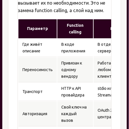
вызывает их по необходимости. Это не
замена function calling, а слой над ним.
Function
Параметр
MCP
calling
Где живёт
В коде
В отдельном
описание
приложения
сервере
Привязан к
Работает в
Переносимость
одному
любом MCP-
вендору
клиенте
HTTP к API
stdio или
Транспорт
провайдера
Streamable HTTP
Свой ключ на
OAuth 2.1
Авторизация
каждый
централизован
вызов