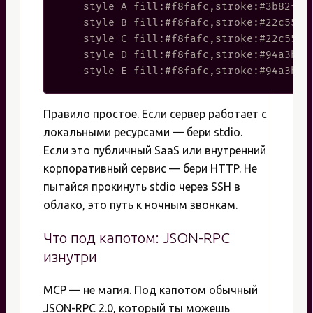
    style A fill:#f8fafc,stroke:#3b82f6,s
    style B fill:#f8fafc,stroke:#22c55e,s
    style C fill:#f8fafc,stroke:#22c55e,s
    style D fill:#f8fafc,stroke:#94a3b8,s
Правило простое. Если сервер работает с
локальными ресурсами — бери stdio.
Если это публичный SaaS или внутренний
корпоративный сервис — бери HTTP. Не
пытайся прокинуть stdio через SSH в
облако, это путь к ночным звонкам.
Что под капотом: JSON-RPC
изнутри
MCP — не магия. Под капотом обычный
JSON-RPC 2.0, который ты можешь