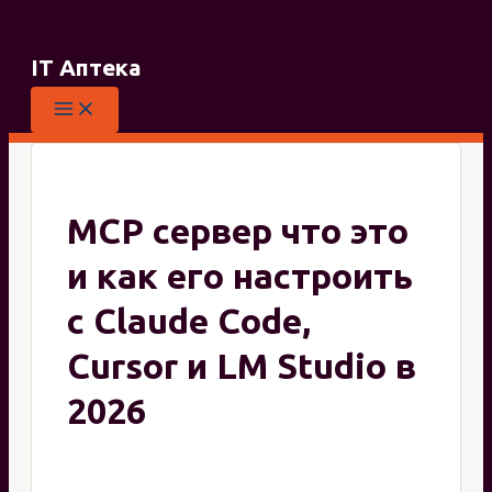
Перейти
к
IT Аптека
содержимому
MCP сервер что это
и как его настроить
с Claude Code,
Cursor и LM Studio в
2026