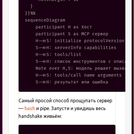
  }

}}%%

sequenceDiagram

    participant H as Хост

    participant S as MCP сервер

    H->>S: initialize protocolVersion cap
    S->>H: serverInfo capabilities

    H->>S: tools/list

    S->>H: список инструментов с описания
    Note over H,S: модель решает вызвать 
    H->>S: tools/call name arguments

Самый просой способ прощупать сервер
—
bash
и pipe. Запусти и увидишь весь
handshake живьём: