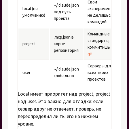
Свои
~/.claude.json
local (по
эксперименты,
под путь
умолчанию)
не делишься с
проекта
командой
Командные
.mcp.json в
стандарты,
project
корне
коммитишь в
репозитория
git
Серверы для
~/.claude.json
user
всех твоих
глобально
проектов
Local имеет приоритет над project, project
над user. Это важно для отладки: если
сервер вдруг не отвечает, проверь, не
переопределил ли ты его на нижнем
уровне.