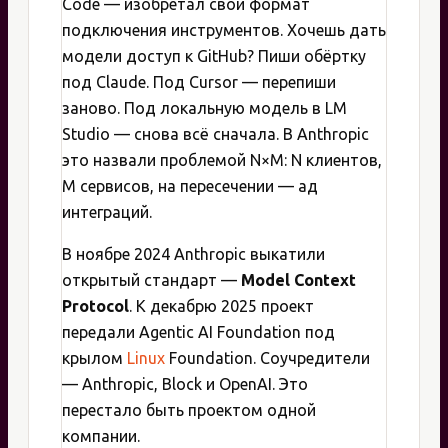
Code — изобретал свой формат
подключения инструментов. Хочешь дать
модели доступ к GitHub? Пиши обёртку
под Claude. Под Cursor — перепиши
заново. Под локальную модель в LM
Studio — снова всё сначала. В Anthropic
это назвали проблемой N×M: N клиентов,
M сервисов, на пересечении — ад
интеграций.
В ноябре 2024 Anthropic выкатили
открытый стандарт —
Model Context
Protocol
. К декабрю 2025 проект
передали Agentic AI Foundation под
крылом
Linux
Foundation. Соучредители
— Anthropic, Block и OpenAI. Это
перестало быть проектом одной
компании.