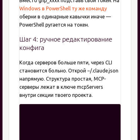
Вместо ghp_xxxx подставь свой токен. На
Windows в PowerShell ту же команду
оберни в одинарные кавычки иначе —
PowerShell ругается на токен.
Шаг 4: ручное редактирование
конфига
Когда серверов больше пяти, через CLI
становится больно. Открой ~/.claude.json
напрямую. Структура простая, MCP-
серверы лежат в ключе mcpServers
внутри секции твоего проекта.