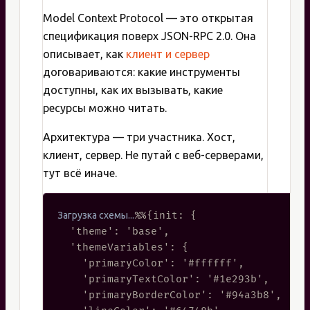
Model Context Protocol — это открытая
спецификация поверх JSON-RPC 2.0. Она
описывает, как
клиент и сервер
договариваются: какие инструменты
доступны, как их вызывать, какие
ресурсы можно читать.
Архитектура — три участника. Хост,
клиент, сервер. Не путай с веб-серверами,
тут всё иначе.
%%{init: {

  'theme': 'base',

  'themeVariables': {

    'primaryColor': '#ffffff',

    'primaryTextColor': '#1e293b',

    'primaryBorderColor': '#94a3b8',
